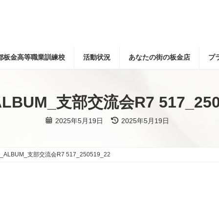
都板金高等職業訓練校
活動状況
あなたの街の板金店
プ
ALBUM_支部交流会R7 517_250
最
2025年5月19日
2025年5月19日
終
更
新
日
時
E_ALBUM_支部交流会R7 517_250519_22
: