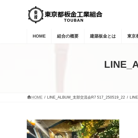
コ
ナ
ン
ビ
テ
ゲ
ン
ー
ツ
シ
へ
ョ
HOME
組合の概要
建築板金とは
東京
ス
ン
キ
に
ッ
移
プ
動
LINE_
HOME
LINE_ALBUM_支部交流会R7 517_250519_22
LIN