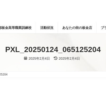
都板金高等職業訓練校
活動状況
あなたの街の板金店
プ
PXL_20250124_065125204
最
2025年2月4日
2025年2月4日
終
更
新
日
時
25204
: