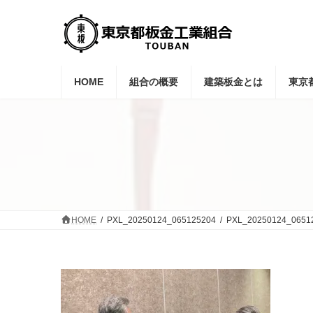
コ
ナ
ン
ビ
テ
ゲ
ン
ー
ツ
シ
へ
ョ
HOME
組合の概要
建築板金とは
東京
ス
ン
キ
に
ッ
移
プ
動
HOME
PXL_20250124_065125204
PXL_20250124_0651