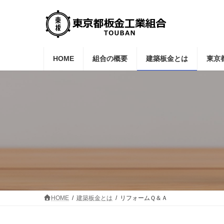
コ
ナ
ン
ビ
テ
ゲ
ン
ー
ツ
シ
へ
ョ
HOME
組合の概要
建築板金とは
東京
ス
ン
キ
に
ッ
移
プ
動
HOME
建築板金とは
リフォームＱ＆Ａ