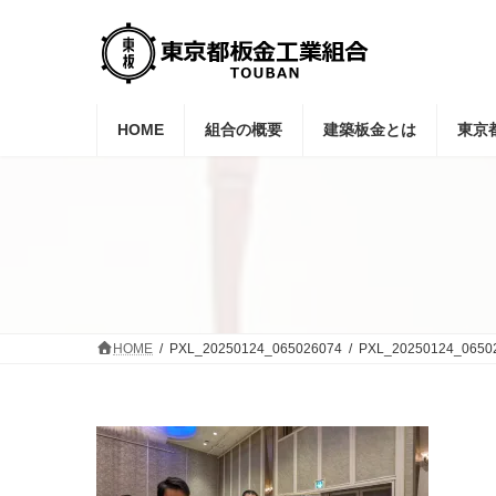
コ
ナ
ン
ビ
テ
ゲ
ン
ー
ツ
シ
へ
ョ
HOME
組合の概要
建築板金とは
東京
ス
ン
キ
に
ッ
移
プ
動
HOME
PXL_20250124_065026074
PXL_20250124_0650