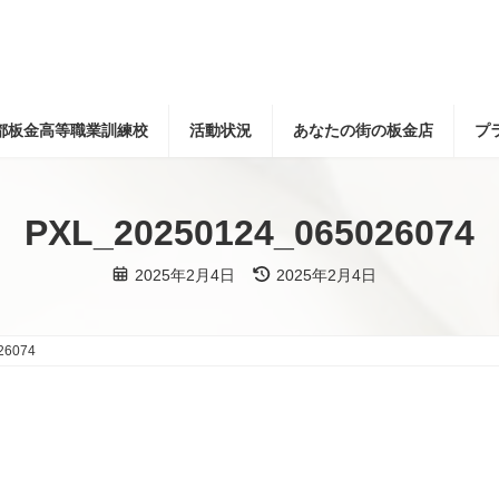
都板金高等職業訓練校
活動状況
あなたの街の板金店
プ
PXL_20250124_065026074
最
2025年2月4日
2025年2月4日
終
更
新
日
時
26074
: