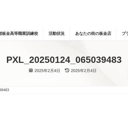
都板金高等職業訓練校
活動状況
あなたの街の板金店
プ
PXL_20250124_065039483
最
2025年2月4日
2025年2月4日
終
更
新
日
時
39483
: