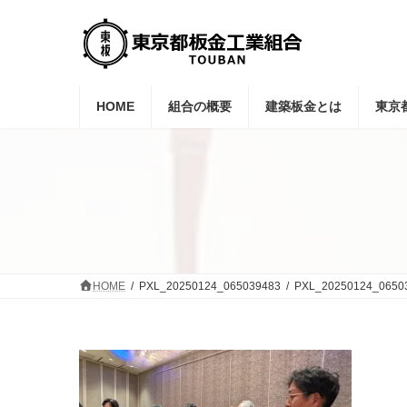
コ
ナ
ン
ビ
テ
ゲ
ン
ー
ツ
シ
へ
ョ
HOME
組合の概要
建築板金とは
東京
ス
ン
キ
に
ッ
移
プ
動
HOME
PXL_20250124_065039483
PXL_20250124_0650