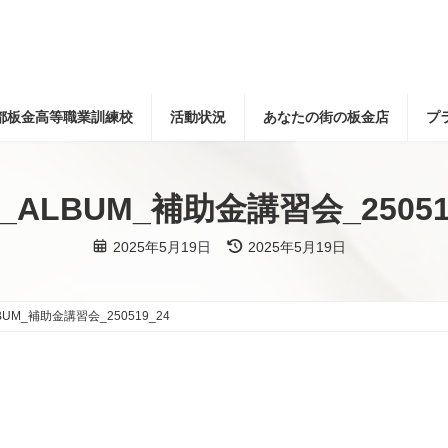
都板金高等職業訓練校
活動状況
あなたの街の板金店
プ
E_ALBUM_補助金講習会_25051
最
2025年5月19日
2025年5月19日
終
更
新
日
時
LBUM_補助金講習会_250519_24
: