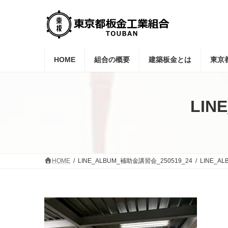
コ
ナ
ン
ビ
テ
ゲ
ン
ー
ツ
シ
へ
ョ
HOME
組合の概要
建築板金とは
東京
ス
ン
キ
に
ッ
移
プ
動
LIN
HOME
LINE_ALBUM_補助金講習会_250519_24
LINE_A