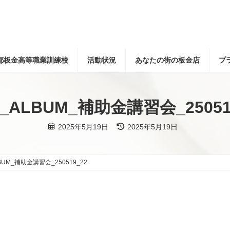
都板金高等職業訓練校
活動状況
あなたの街の板金店
プ
E_ALBUM_補助金講習会_25051
最
2025年5月19日
2025年5月19日
終
更
新
日
時
LBUM_補助金講習会_250519_22
: