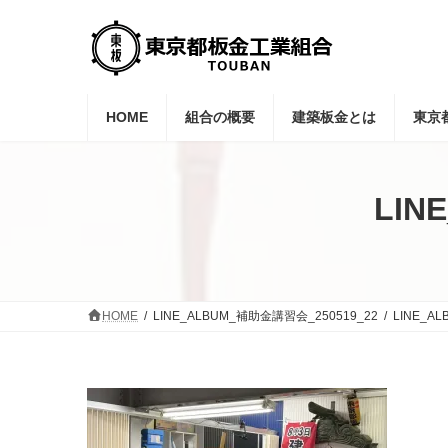
コ
ナ
ン
ビ
テ
ゲ
ン
ー
ツ
シ
へ
ョ
HOME
組合の概要
建築板金とは
東京
ス
ン
キ
に
ッ
移
プ
動
LIN
HOME
LINE_ALBUM_補助金講習会_250519_22
LINE_A