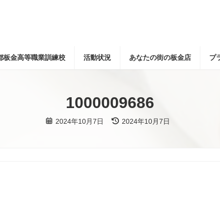
都板金高等職業訓練校
活動状況
あなたの街の板金店
プ
1000009686
最
2024年10月7日
2024年10月7日
終
更
新
日
時
: