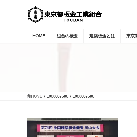
コ
ナ
ン
ビ
テ
ゲ
ン
ー
ツ
シ
へ
ョ
HOME
組合の概要
建築板金とは
東京
ス
ン
キ
に
ッ
移
プ
動
HOME
1000009686
1000009686