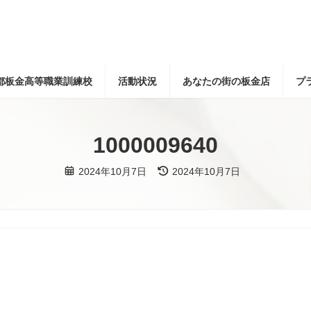
都板金高等職業訓練校
活動状況
あなたの街の板金店
プ
1000009640
最
2024年10月7日
2024年10月7日
終
更
新
日
時
: