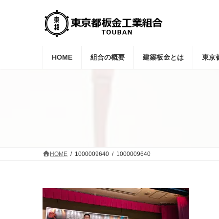
コ
ナ
ン
ビ
テ
ゲ
ン
ー
ツ
シ
へ
ョ
HOME
組合の概要
建築板金とは
東京
ス
ン
キ
に
ッ
移
プ
動
HOME
1000009640
1000009640