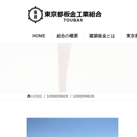
コ
ナ
ン
ビ
テ
ゲ
ン
ー
ツ
シ
へ
ョ
HOME
組合の概要
建築板金とは
東京
ス
ン
キ
に
ッ
移
プ
動
HOME
1000009628
1000009628