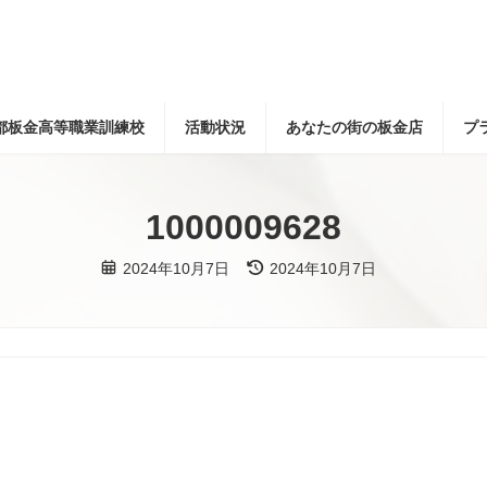
都板金高等職業訓練校
活動状況
あなたの街の板金店
プ
1000009628
最
2024年10月7日
2024年10月7日
終
更
新
日
時
: