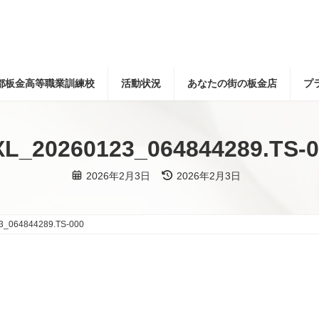
都板金高等職業訓練校
活動状況
あなたの街の板金店
プ
XL_20260123_064844289.TS-0
最
2026年2月3日
2026年2月3日
終
更
新
日
時
3_064844289.TS-000
: