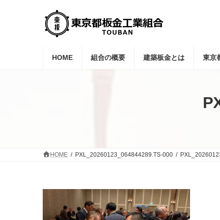
コ
ナ
ン
ビ
テ
ゲ
ン
ー
ツ
シ
へ
ョ
HOME
組合の概要
建築板金とは
東京
ス
ン
キ
に
ッ
移
プ
動
P
HOME
PXL_20260123_064844289.TS-000
PXL_2026012