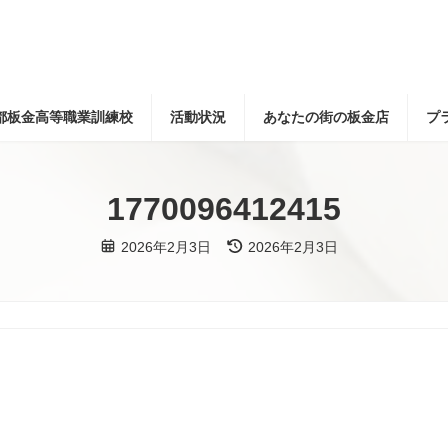
都板金高等職業訓練校
活動状況
あなたの街の板金店
プ
1770096412415
最
2026年2月3日
2026年2月3日
終
更
新
日
時
: