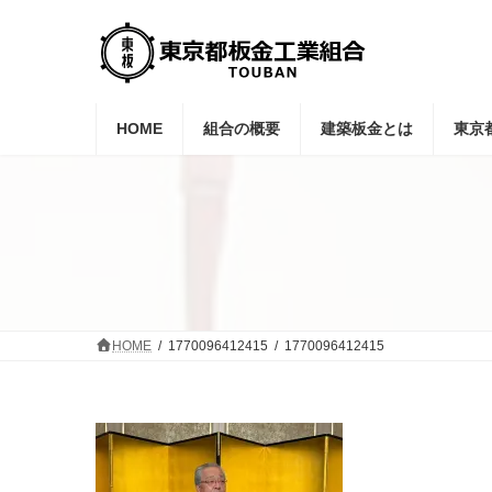
コ
ナ
ン
ビ
テ
ゲ
ン
ー
ツ
シ
へ
ョ
HOME
組合の概要
建築板金とは
東京
ス
ン
キ
に
ッ
移
プ
動
HOME
1770096412415
1770096412415