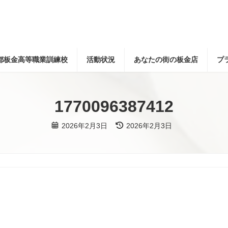
都板金高等職業訓練校
活動状況
あなたの街の板金店
プ
1770096387412
最
2026年2月3日
2026年2月3日
終
更
新
日
時
: