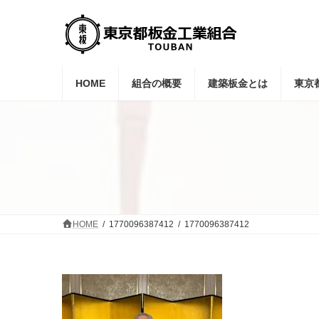
コ
ナ
ン
ビ
テ
ゲ
ン
ー
ツ
シ
へ
ョ
HOME
組合の概要
建築板金とは
東京
ス
ン
キ
に
ッ
移
プ
動
HOME
1770096387412
1770096387412