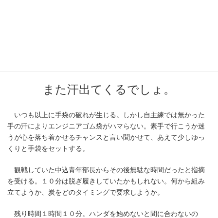
水分補給。２時間くらい経ったころに館内放送、
『只今から施設関係者による会場内見学を実施、巡回をしますの
で選手の皆様ご了承願います』
いや止めて。
また汗出てくるでしょ。
いつも以上に手袋の破れが生じる。しかし自主練では無かった
手の汗によりエンジニアゴム袋がハマらない。素手で行こうか迷
うが心を落ち着かせるチャンスと言い聞かせて、あえて少しゆっ
くりと手袋をセットする。
観戦していた中込青年部長からその後無駄な時間だったと指摘
を受ける。１０分は脱ぎ履きしていたかもしれない。何から組み
立てようか、炭をどのタイミングで要求しようか。
残り時間１時間１０分。ハンダを始めないと間に合わないの