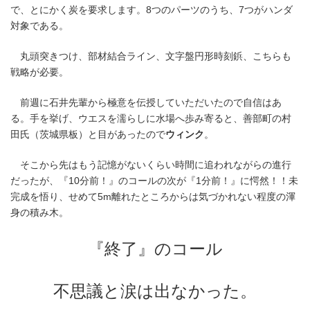
で、とにかく炭を要求します。8つのパーツのうち、7つがハンダ
対象である。
丸頭突きつけ、部材結合ライン、文字盤円形時刻鋲、こちらも
戦略が必要。
前週に石井先輩から極意を伝授していただいたので自信はあ
る。手を挙げ、ウエスを濡らしに水場へ歩み寄ると、善部町の村
田氏（茨城県板）と目があったので
ウィンク
。
そこから先はもう記憶がないくらい時間に追われながらの進行
だったが、『10分前！』のコールの次が『1分前！』に愕然！！未
完成を悟り、せめて5m離れたところからは気づかれない程度の渾
身の積み木。
『終了』のコール
不思議と涙は出なかった。