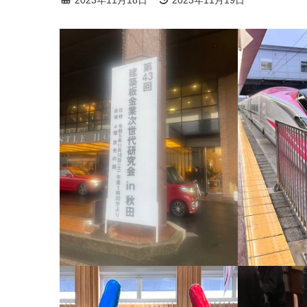
終
更
新
日
時
: