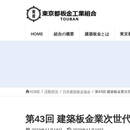
コ
ナ
ン
ビ
テ
ゲ
ン
ー
ツ
シ
へ
ョ
HOME
組合の概要
建築板金とは
東京
ス
ン
キ
に
ッ
移
プ
動
HOME
活動状況
日本建築板金協会
第43回 建築板金業次世
第43回 建築板金業次世代研
最
2023年11月18日
2023年11月19日