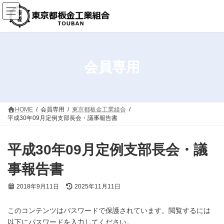
コ
ナ
ン
ビ
テ
ゲ
ン
ー
ツ
シ
へ
ョ
ス
ン
会員専用
キ
に
ッ
移
プ
動
HOME
会員専用
東京都板金工業組合
平成30年09月定例支部長会・議事報告書
平成30年09月定例支部長会・議
事報告書
最
2018年9月11日
2025年11月11日
終
更
このコンテンツはパスワードで保護されています。閲覧するには
新
日
以下にパスワードを入力してください。