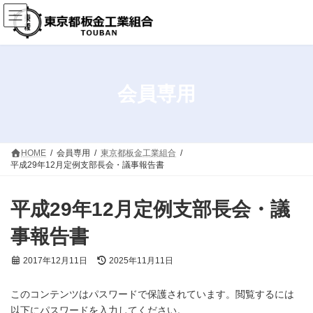
コ
ナ
ン
ビ
テ
ゲ
ン
ー
ツ
シ
へ
ョ
ス
ン
会員専用
キ
に
ッ
移
プ
動
HOME
会員専用
東京都板金工業組合
平成29年12月定例支部長会・議事報告書
平成29年12月定例支部長会・議
事報告書
最
2017年12月11日
2025年11月11日
終
更
このコンテンツはパスワードで保護されています。閲覧するには
新
日
以下にパスワードを入力してください。