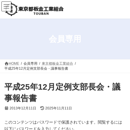
コ
ナ
ン
ビ
テ
ゲ
ン
ー
ツ
シ
へ
ョ
ス
ン
会員専用
キ
に
ッ
移
プ
動
HOME
会員専用
東京都板金工業組合
平成25年12月定例支部長会・議事報告書
平成25年12月定例支部長会・議
事報告書
最
2013年12月11日
2025年11月11日
終
更
このコンテンツはパスワードで保護されています。閲覧するには
新
日
以下にパスワードを入力してください。