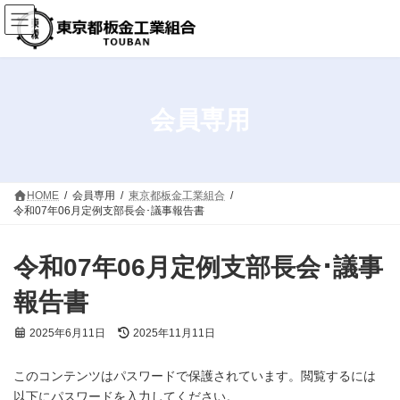
コ
ナ
ン
ビ
テ
ゲ
ン
ー
ツ
シ
へ
ョ
ス
ン
会員専用
キ
に
ッ
移
プ
動
HOME
会員専用
東京都板金工業組合
令和07年06月定例支部長会･議事報告書
令和07年06月定例支部長会･議事
報告書
最
2025年6月11日
2025年11月11日
終
更
このコンテンツはパスワードで保護されています。閲覧するには
新
日
以下にパスワードを入力してください。