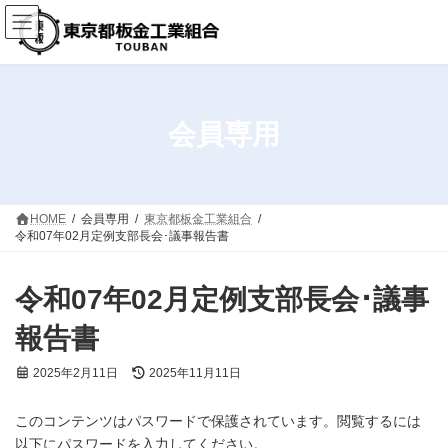
コ
ナ
ン
ビ
テ
ゲ
ン
ー
ツ
シ
へ
ョ
ス
ン
会員専用
キ
に
ッ
移
プ
動
HOME
会員専用
東京都板金工業組合
令和07年02月定例支部長会･議事報告書
令和07年02月定例支部長会･議事
報告書
最
2025年2月11日
2025年11月11日
終
更
このコンテンツはパスワードで保護されています。閲覧するには
新
日
以下にパスワードを入力してください。