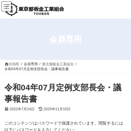
コ
ナ
ン
ビ
テ
ゲ
ン
ー
ツ
シ
へ
ョ
ス
ン
会員専用
キ
に
ッ
移
プ
動
HOME
会員専用
東京都板金工業組合
令和04年07月定例支部長会・議事報告書
令和04年07月定例支部長会・議
事報告書
最
2022年7月24日
2025年11月10日
終
更
このコンテンツはパスワードで保護されています。閲覧するには
新
日
以下にパスワードを入力してください。