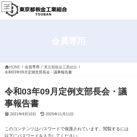
コ
ナ
ン
ビ
テ
ゲ
ン
ー
ツ
シ
へ
ョ
ス
ン
会員専用
キ
に
ッ
移
プ
動
HOME
会員専用
東京都板金工業組合
令和03年09月定例支部長会・議事報告書
令和03年09月定例支部長会・議
事報告書
最
2021年9月10日
2025年11月11日
終
更
このコンテンツはパスワードで保護されています。閲覧するには
新
日
以下にパスワードを入力してください。