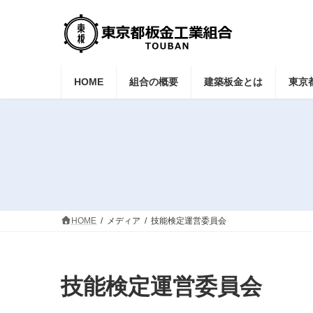
コ
ナ
ン
ビ
テ
ゲ
ン
ー
ツ
シ
へ
ョ
HOME
組合の概要
建築板金とは
東京
ス
ン
キ
に
ッ
移
プ
動
HOME
メディア
技能検定運営委員会
技能検定運営委員会