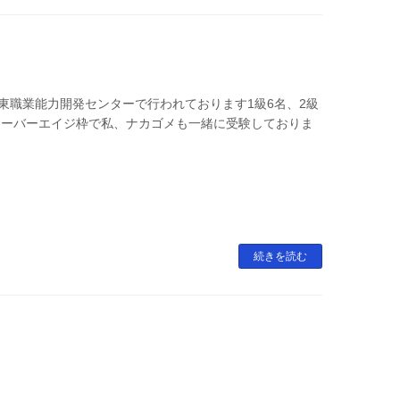
東職業能力開発センターで行われております1級6名、2級
オーバーエイジ枠で私、ナカゴメも一緒に受験しておりま
続きを読む